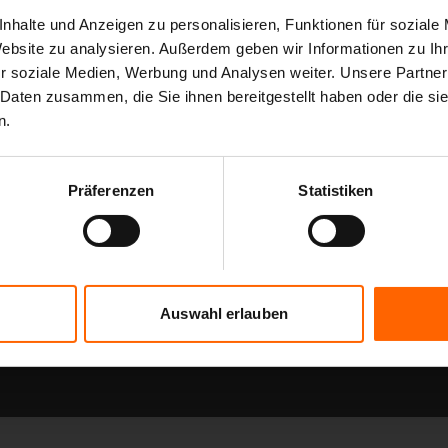
nhalte und Anzeigen zu personalisieren, Funktionen für soziale
Website zu analysieren. Außerdem geben wir Informationen zu I
r soziale Medien, Werbung und Analysen weiter. Unsere Partner
 Daten zusammen, die Sie ihnen bereitgestellt haben oder die s
n.
Präferenzen
Statistiken
16:58
terschaft Vlog Teil 1 | Behind the
Entdecke die Welt der Skorpione:
amantha und Horst
Fakten mit Marco Trossbach
Auswahl erlauben