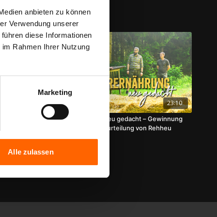
 Medien anbieten zu können
hrer Verwendung unserer
 führen diese Informationen
ie im Rahmen Ihrer Nutzung
Marketing
06:29
23:10
 Spannende
Wildtierernährung neu gedacht – Gewinnung
und sensorische Beurteilung von Rehheu
Alle zulassen