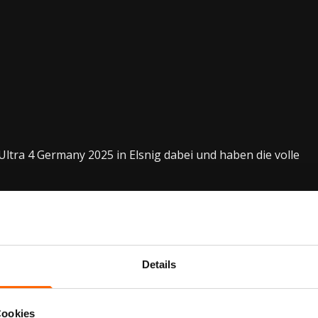
ltra 4 Germany 2025 in Elsnig dabei und haben die volle
s zu Maschinen am Limit – dieses Event war
purer
ns Herz der Ultra 4-Szene: direkt an die Strecke, ins
Details
in!
Cookies