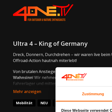
Ultra 4 – King of Germany
Dreck, Donnern, Durchdrehen – wir waren live beim U
Offroad-Action hautnah miterlebt!
Von brutalen Anstiegen über fiese Steinpassagen bi
Wahnsinn
! Wir nehmen euch mit auf unseren Besuch i
Fahrerlager und mitten rein ins Chaos.
Ungefiltert, laut und staubig – genau so muss das se
Zustimmung
Mobilität
NEU
Neu auf 4ONE.TV
Diese Webseite verwendet 