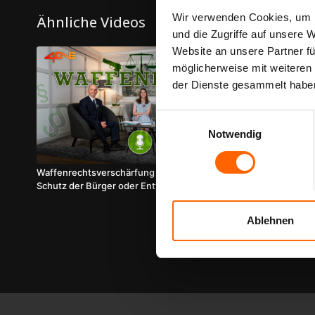
Wir verwenden Cookies, um I
Ähnliche Videos
und die Zugriffe auf unsere 
Website an unsere Partner fü
möglicherweise mit weiteren
der Dienste gesammelt habe
Einwilligungsauswahl
Notwendig
01:18:26
Waffenrechtsverschärfung in Österreich:
IPSC Weltmeis
Schutz der Bürger oder Entwaffnung durch die
Scenes mit S
Hintertür? | Expertenrunde mit den
Waffenrechtsexperten Dr. Eva Erlacher, Dr.
Ablehnen
Raoul Wagner & Samantha Wendel