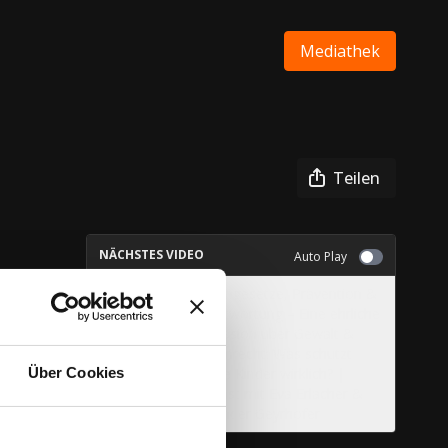
Mediathek
Teilen
NÄCHSTES VIDEO
Auto Play
Waffengesetze, Prävention &
Verantwortung – Eine ehrliche
Diskussion über Gewalt &
Waffenrecht: Was schützt
unsere Kinder wirklich? |
Über Cookies
Podcast mit Eva Erlacher &
Alexander Geyrhofer