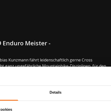
9 Enduro Meister -
obias Kunzmann fährt leidenschaftlich gerne Cross
cht ganz ungefährliche Mountainbike-Disziplinen, für den
alter sitzt er auf dem Fahrrad und im Herbst 2021 wurde
Details
Cookies