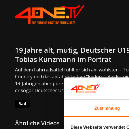
19 Jahre alt, mutig, Deutscher U1
Tobias Kunzmann im Porträt
Auf dem Fahrradsattel fühlt er sich am wohlsten - T
Country und das abfahrtslastige "Enduro". Beides ni
19-Jährigen aber pure Lebensfreude. Seit dem Kindes
er sogar Deutscher U19 Meister im Enduro!
Rad
Zustimmung
Ähnliche Videos
Diese Webseite verwendet 