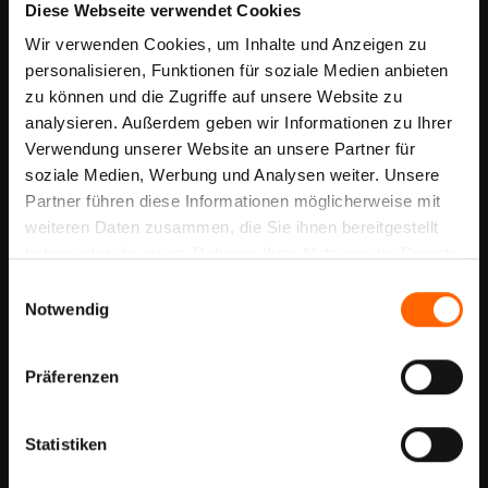
Diese Webseite verwendet Cookies
Allradfreigang 2025 – Freiheit auf vier Rädern
Wir verwenden Cookies, um Inhalte und Anzeigen zu
personalisieren, Funktionen für soziale Medien anbieten
zu können und die Zugriffe auf unsere Website zu
analysieren. Außerdem geben wir Informationen zu Ihrer
Verwendung unserer Website an unsere Partner für
soziale Medien, Werbung und Analysen weiter. Unsere
Partner führen diese Informationen möglicherweise mit
weiteren Daten zusammen, die Sie ihnen bereitgestellt
haben oder die sie im Rahmen Ihrer Nutzung der Dienste
gesammelt haben.
03:14
Einwilligungsauswahl
Notwendig
Mit dem Oldtimer durch Namibia – Wolfgang Meidlinger auf
Weltreise | Namibia My Way Episode 9
Präferenzen
Statistiken