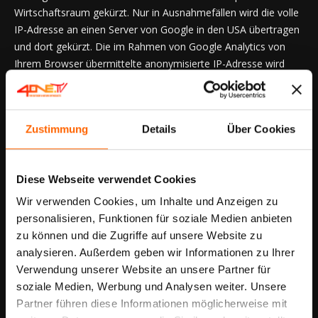
Wirtschaftsraum gekürzt. Nur in Ausnahmefällen wird die volle
IP-Adresse an einen Server von Google in den USA übertragen
und dort gekürzt. Die im Rahmen von Google Analytics von
Ihrem Browser übermittelte anonymisierte IP-Adresse wird
grundsätzlich nicht mit anderen Daten von Google
zusammengeführt. Nach Zweckfortfall und Ende des Einsatzes
von Google Analytics durch uns werden die in diesem
Zustimmung
Details
Über Cookies
Zusammenhang erhobenen Daten gelöscht.
Soweit Informationen auf Server von Google in den USA
Diese Webseite verwendet Cookies
übertragen und dort gespeichert werden, ist die amerikanische
Gesellschaft Google LLC unter dem EU-US-Privacy Shield
Wir verwenden Cookies, um Inhalte und Anzeigen zu
zertifiziert. Ein aktuelles Zertifikat kann hier eingesehen
personalisieren, Funktionen für soziale Medien anbieten
werden. Aufgrund dieses Abkommens zwischen den USA und
zu können und die Zugriffe auf unsere Website zu
der Europäischen Kommission hat letztere für unter dem
analysieren. Außerdem geben wir Informationen zu Ihrer
Privacy Shield zertifizierte Unternehmen ein angemessenes
Verwendung unserer Website an unsere Partner für
Datenschutzniveau festgestellt.
soziale Medien, Werbung und Analysen weiter. Unsere
Partner führen diese Informationen möglicherweise mit